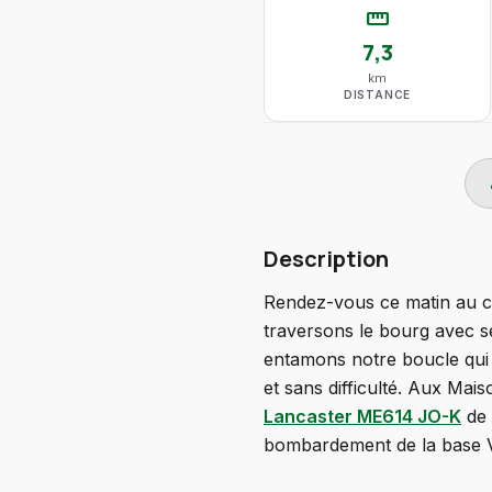
straighten
7,3
km
DISTANCE
do
Description
Rendez-vous ce matin au co
traversons le bourg avec s
entamons notre boucle qui 
et sans difficulté. Aux Ma
Lancaster ME614 JO-K
de 
bombardement de la base V