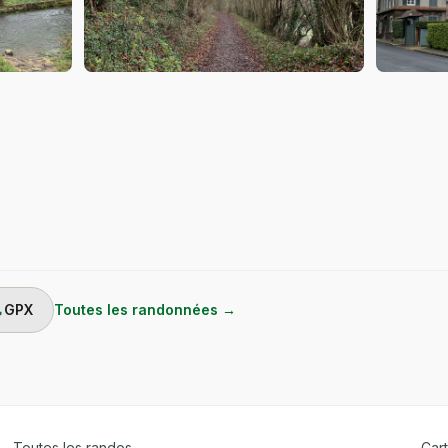
s
ad
GPX
Toutes les randonnées →
 Toutes les randos
Cart