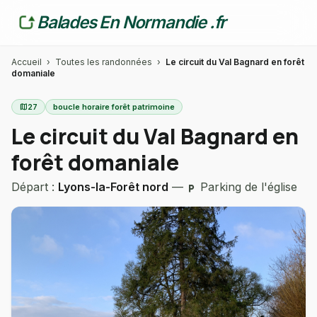
Balades En Normandie .fr
Accueil
›
Toutes les randonnées
›
Le circuit du Val Bagnard en forêt
domaniale
map
27
boucle horaire forêt patrimoine
Le circuit du Val Bagnard en
forêt domaniale
Départ :
Lyons-la-Forêt nord
—
Parking de l'église
local_parking