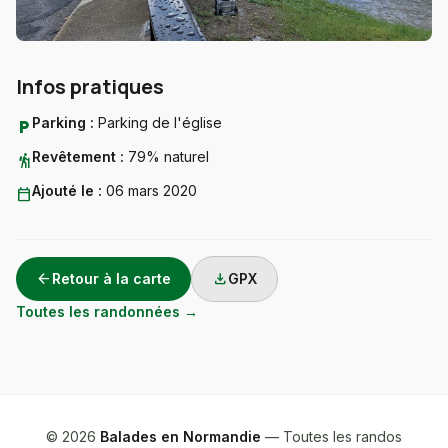
Infos pratiques
Parking :
Parking de l'église
local_parking
Revêtement :
79% naturel
hiking
Ajouté le :
06 mars 2020
calendar_today
arrow_back
download
Retour à la carte
GPX
Toutes les randonnées →
© 2026
Balades en Normandie
— Toutes les randos