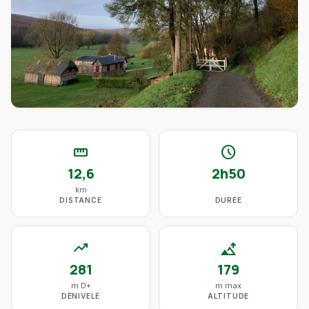
straighten
schedule
12,6
2h50
km
DISTANCE
DURÉE
trending_up
altitude
281
179
m D+
m max
DÉNIVELÉ
ALTITUDE