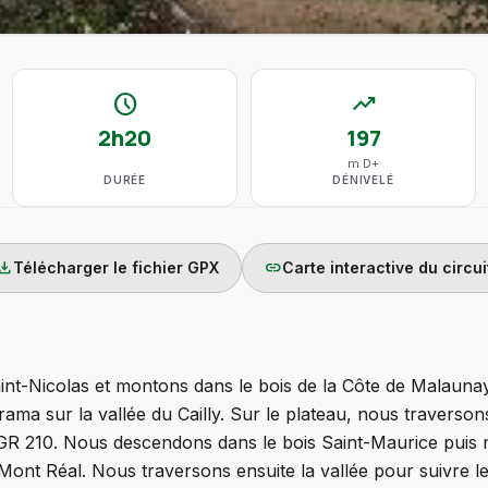
schedule
trending_up
2h20
197
m D+
DURÉE
DÉNIVELÉ
wnload
link
Télécharger le fichier GPX
Carte interactive du circui
int-Nicolas et montons dans le bois de la Côte de Malaunay 
ma sur la vallée du Cailly. Sur le plateau, nous traverson
 GR 210. Nous descendons dans le bois Saint-Maurice puis 
ont Réal. Nous traversons ensuite la vallée pour suivre le C