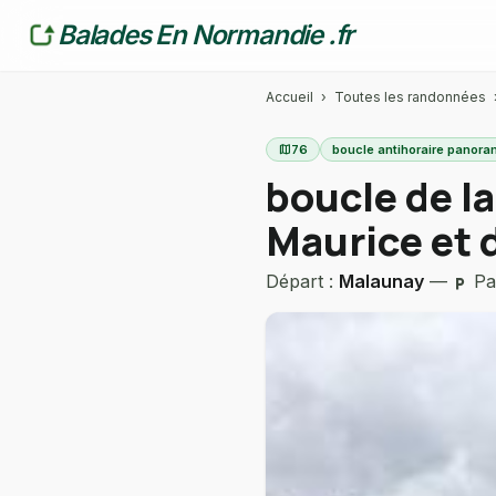
Balades En Normandie .fr
Accueil
›
Toutes les randonnées
map
76
boucle antihoraire panora
boucle de la
Maurice et 
Départ :
Malaunay
—
Par
local_parking