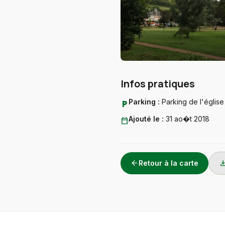
Infos pratiques
Parking :
Parking de l'église
local_parking
Ajouté le :
31 ao�t 2018
calendar_today
arrow_back
downlo
Retour à la carte