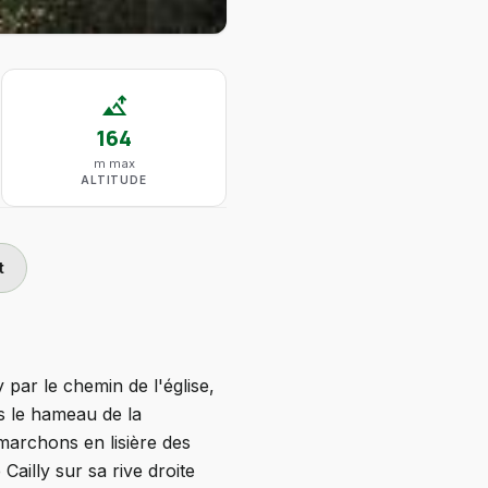
altitude
164
m max
ALTITUDE
t
par le chemin de l'église,
s le hameau de la
marchons en lisière des
ailly sur sa rive droite