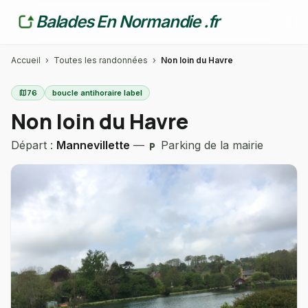
Balades En Normandie .fr
Accueil
›
Toutes les randonnées
›
Non loin du Havre
map
76
boucle antihoraire label
Non loin du Havre
Départ :
Mannevillette
—
Parking de la mairie
local_parking