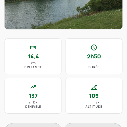
straighten
schedule
14,4
2h50
km
DISTANCE
DURÉE
trending_up
altitude
137
109
m D+
m max
DÉNIVELÉ
ALTITUDE