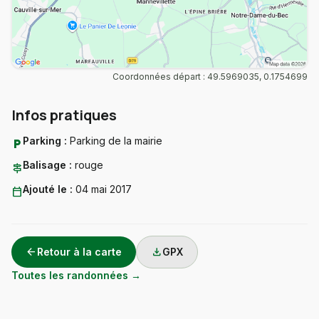
Coordonnées départ : 49.5969035, 0.1754699
Infos pratiques
Parking :
Parking de la mairie
local_parking
Balisage :
rouge
signpost
Ajouté le :
04 mai 2017
calendar_today
arrow_back
download
Retour à la carte
GPX
Toutes les randonnées →