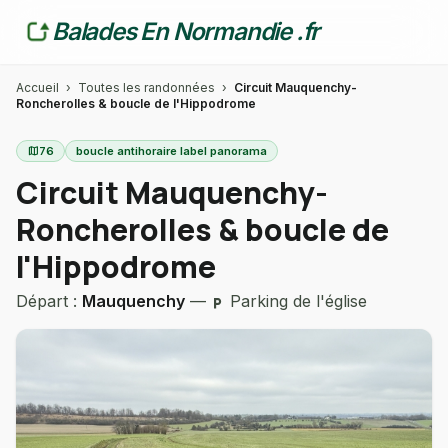
Balades En Normandie .fr
Accueil
›
Toutes les randonnées
›
Circuit Mauquenchy-
Roncherolles & boucle de l'Hippodrome
map
76
boucle antihoraire label panorama
Circuit Mauquenchy-
Roncherolles & boucle de
l'Hippodrome
Départ :
Mauquenchy
—
Parking de l'église
local_parking