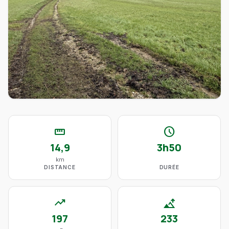
straighten
schedule
14,9
3h50
km
DISTANCE
DURÉE
trending_up
altitude
197
233