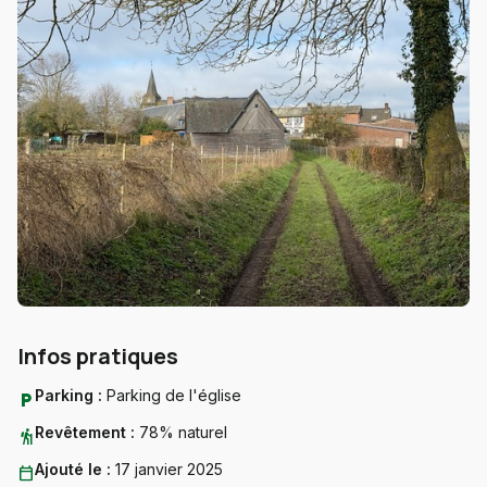
Infos pratiques
Parking :
Parking de l'église
local_parking
Revêtement :
78% naturel
hiking
Ajouté le :
17 janvier 2025
calendar_today