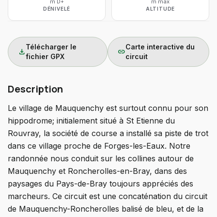
m D+
m max
DÉNIVELÉ
ALTITUDE
Télécharger le
Carte interactive du
download
link
fichier GPX
circuit
Description
Le village de Mauquenchy est surtout connu pour son
hippodrome; initialement situé à St Etienne du
Rouvray, la société de course a installé sa piste de trot
dans ce village proche de Forges-les-Eaux. Notre
randonnée nous conduit sur les collines autour de
Mauquenchy et Roncherolles-en-Bray, dans des
paysages du Pays-de-Bray toujours appréciés des
marcheurs. Ce circuit est une concaténation du circuit
de Mauquenchy-Roncherolles balisé de bleu, et de la