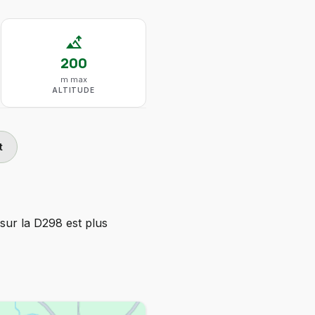
altitude
200
m max
ALTITUDE
t
sur la D298 est plus