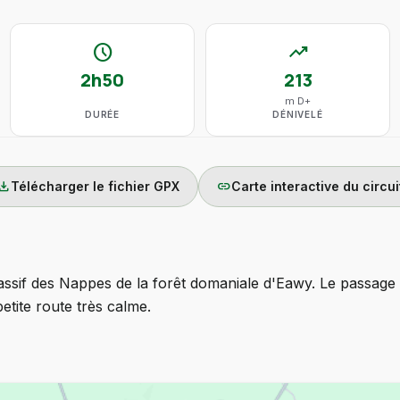
schedule
trending_up
2h50
213
m D+
DURÉE
DÉNIVELÉ
wnload
link
Télécharger le fichier GPX
Carte interactive du circui
ssif des Nappes de la forêt domaniale d'Eawy. Le passage 
tite route très calme.