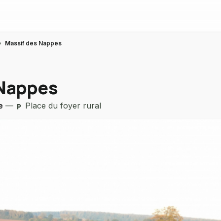
›
Massif des Nappes
 Nappes
e
—
Place du foyer rural
local_parking