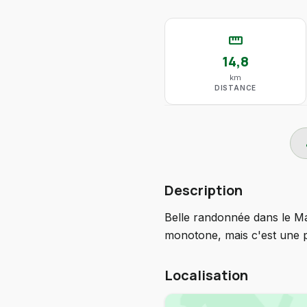
straighten
14,8
km
DISTANCE
do
Description
Belle randonnée dans le Ma
monotone, mais c'est une pe
Localisation