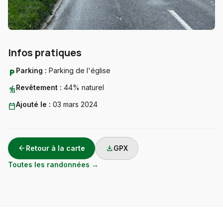
Infos pratiques
Parking :
Parking de l'église
local_parking
Revêtement :
44% naturel
hiking
Ajouté le :
03 mars 2024
calendar_today
arrow_back
download
Retour à la carte
GPX
Toutes les randonnées →