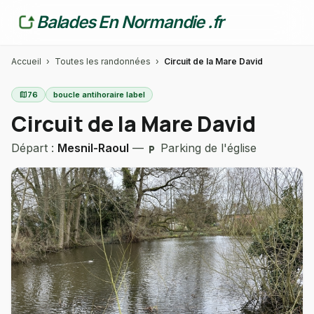
Balades En Normandie .fr
Accueil
›
Toutes les randonnées
›
Circuit de la Mare David
map
76
boucle antihoraire label
Circuit de la Mare David
Départ :
Mesnil-Raoul
—
Parking de l'église
local_parking