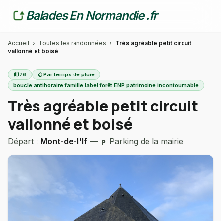
Balades En Normandie .fr
Accueil
›
Toutes les randonnées
›
Très agréable petit circuit
vallonné et boisé
map
76
water_drop
Par temps de pluie
boucle antihoraire famille label forêt ENP patrimoine incontournable
Très agréable petit circuit
vallonné et boisé
Départ :
Mont-de-l'If
—
Parking de la mairie
local_parking