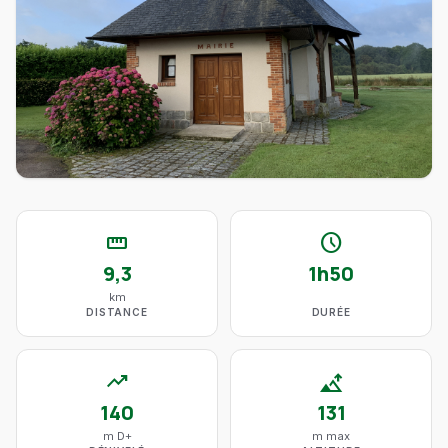
straighten
schedule
9,3
1h50
km
DISTANCE
DURÉE
trending_up
altitude
140
131
m D+
m max