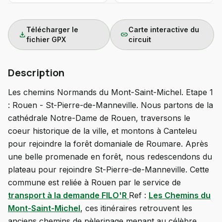
Télécharger le
Carte interactive du
download
link
fichier GPX
circuit
Description
Les chemins Normands du Mont-Saint-Michel. Etape 1
: Rouen - St-Pierre-de-Manneville. Nous partons de la
cathédrale Notre-Dame de Rouen, traversons le
coeur historique de la ville, et montons à Canteleu
pour rejoindre la forêt domaniale de Roumare. Après
une belle promenade en forêt, nous redescendons du
plateau pour rejoindre St-Pierre-de-Manneville. Cette
commune est reliée à Rouen par le service de
transport à la demande FILO'R
Ref :
Les Chemins du
Mont-Saint-Michel
, ces itinéraires retrouvent les
anciens chemins de pèlerinage menant au célèbre