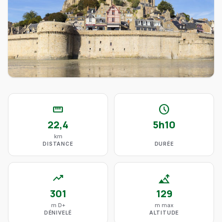
straighten
schedule
22,4
5h10
km
DISTANCE
DURÉE
trending_up
altitude
301
129
m D+
m max
DÉNIVELÉ
ALTITUDE