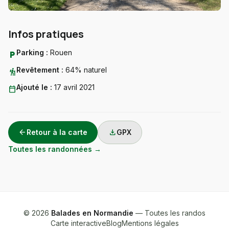
Infos pratiques
Parking :
Rouen
local_parking
Revêtement :
64% naturel
hiking
Ajouté le :
17 avril 2021
calendar_today
arrow_back
download
Retour à la carte
GPX
Toutes les randonnées →
© 2026
Balades en Normandie
— Toutes les randos
Carte interactive
Blog
Mentions légales