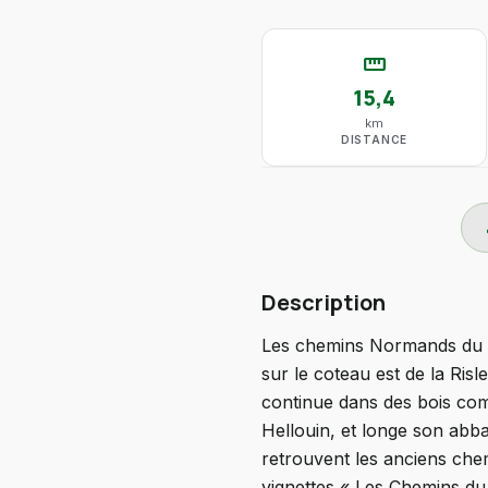
straighten
15,4
km
DISTANCE
do
Description
Les chemins Normands du Mo
sur le coteau est de la Ris
continue dans des bois comm
Hellouin, et longe son ab
retrouvent les anciens chem
vignettes « Les Chemins du