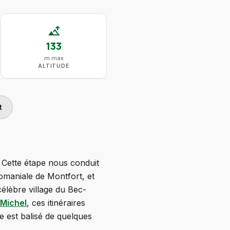
altitude
133
m max
ALTITUDE
t
 Cette étape nous conduit
domaniale de Montfort, et
célèbre village du Bec-
-Michel
, ces itinéraires
e est balisé de quelques