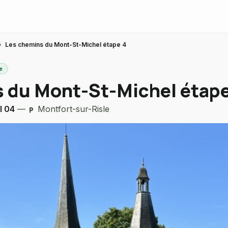
›
Les chemins du Mont-St-Michel étape 4
e
 du Mont-St-Michel étape
l 04
—
Montfort-sur-Risle
local_parking