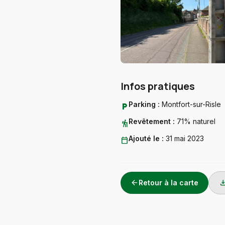
Infos pratiques
Parking :
Montfort-sur-Risle
local_parking
Revêtement :
71% naturel
hiking
Ajouté le :
31 mai 2023
calendar_today
arrow_back
downlo
Retour à la carte