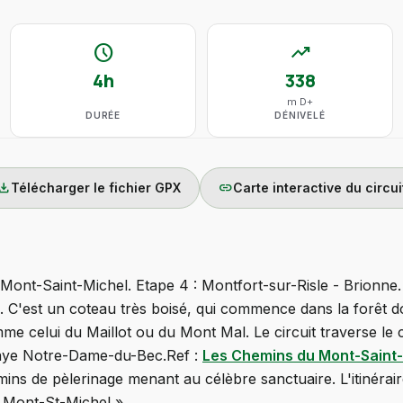
schedule
trending_up
4h
338
m D+
DURÉE
DÉNIVELÉ
wnload
link
Télécharger le fichier GPX
Carte interactive du circui
nt-Saint-Michel. Etape 4 : Montfort-sur-Risle - Brionne.
le. C'est un coteau très boisé, qui commence dans la forêt 
e celui du Maillot ou du Mont Mal. Le circuit traverse le 
baye Notre-Dame-du-Bec.Ref :
Les Chemins du Mont-Saint
ins de pèlerinage menant au célèbre sanctuaire. L'itinérair
 Mont-St-Michel ».