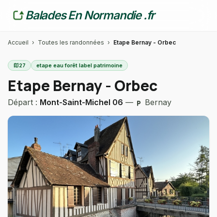
Balades En Normandie .fr
Accueil
›
Toutes les randonnées
›
Etape Bernay - Orbec
map
27
etape eau forêt label patrimoine
Etape Bernay - Orbec
Départ :
Mont-Saint-Michel 06
—
Bernay
local_parking