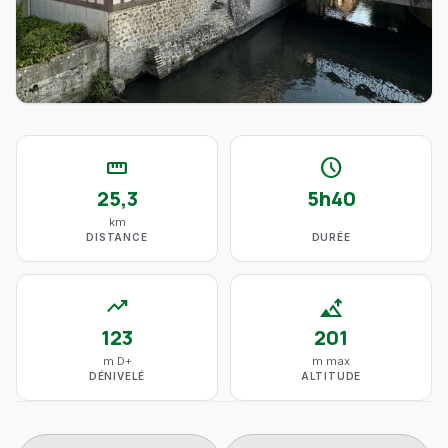
straighten
schedule
25,3
5h40
km
DISTANCE
DURÉE
trending_up
altitude
123
201
m D+
m max
DÉNIVELÉ
ALTITUDE