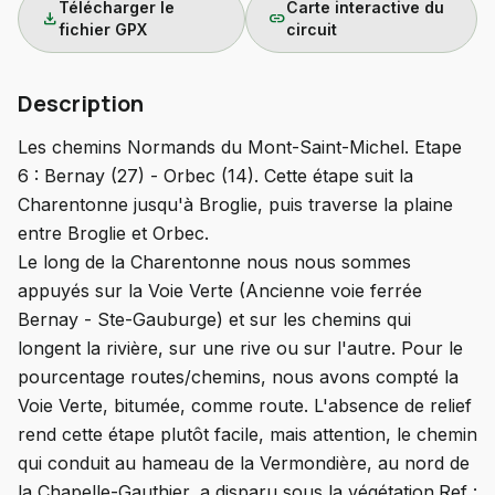
Télécharger le
Carte interactive du
download
link
fichier GPX
circuit
Description
Les chemins Normands du Mont-Saint-Michel. Etape
6 : Bernay (27) - Orbec (14). Cette étape suit la
Charentonne jusqu'à Broglie, puis traverse la plaine
entre Broglie et Orbec.
Le long de la Charentonne nous nous sommes
appuyés sur la Voie Verte (Ancienne voie ferrée
Bernay - Ste-Gauburge) et sur les chemins qui
longent la rivière, sur une rive ou sur l'autre. Pour le
pourcentage routes/chemins, nous avons compté la
Voie Verte, bitumée, comme route. L'absence de relief
rend cette étape plutôt facile, mais attention, le chemin
qui conduit au hameau de la Vermondière, au nord de
la Chapelle-Gauthier, a disparu sous la végétation.Ref :