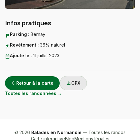
Infos pratiques
Parking :
Bernay
local_parking
Revêtement :
36% naturel
hiking
Ajouté le :
11 juillet 2023
calendar_today
arrow_back
download
Retour à la carte
GPX
Toutes les randonnées →
© 2026
Balades en Normandie
— Toutes les randos
Carte interactive
Blog
Mentions légales