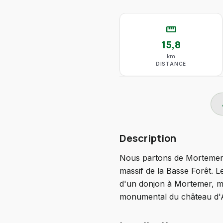
straighten
15,8
km
DISTANCE
do
Description
Nous partons de Mortemer, v
massif de la Basse Forêt. L
d'un donjon à Mortemer, mai
monumental du château d'Au