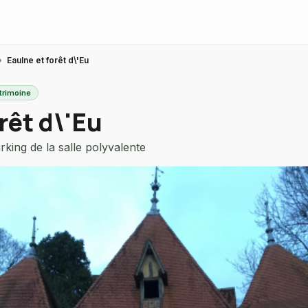
›
Eaulne et forêt d\'Eu
atrimoine
rêt d\'Eu
king de la salle polyvalente