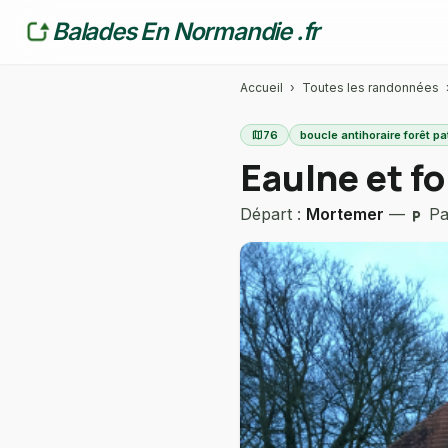
Balades En Normandie .fr
Accueil
›
Toutes les randonnées
map
76
boucle antihoraire forêt p
Eaulne et fo
Départ :
Mortemer
—
Par
local_parking