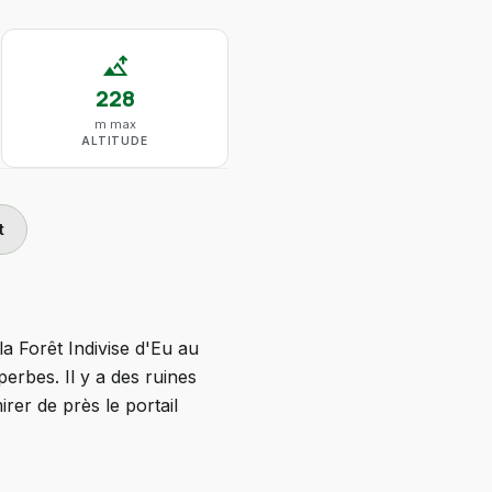
altitude
228
m max
ALTITUDE
t
a Forêt Indivise d'Eu au
perbes. Il y a des ruines
rer de près le portail