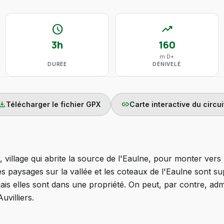
schedule
trending_up
3h
160
m D+
DURÉE
DÉNIVELÉ
wnload
link
Télécharger le fichier GPX
Carte interactive du circui
illage qui abrite la source de l'Eaulne, pour monter vers l
es paysages sur la vallée et les coteaux de l'Eaulne sont su
s elles sont dans une propriété. On peut, par contre, admi
villiers.