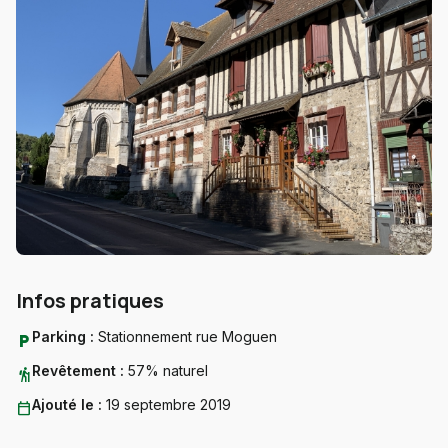
Infos pratiques
Parking :
Stationnement rue Moguen
local_parking
Revêtement :
57% naturel
hiking
Ajouté le :
19 septembre 2019
calendar_today