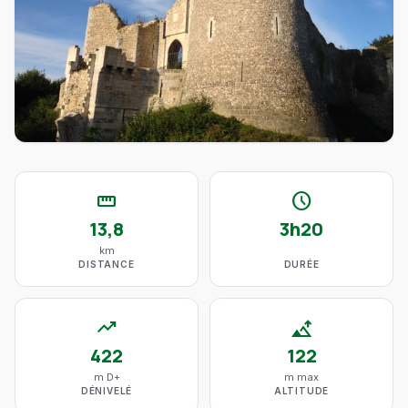
straighten
schedule
13,8
3h20
km
DISTANCE
DURÉE
trending_up
altitude
422
122
m D+
m max
DÉNIVELÉ
ALTITUDE