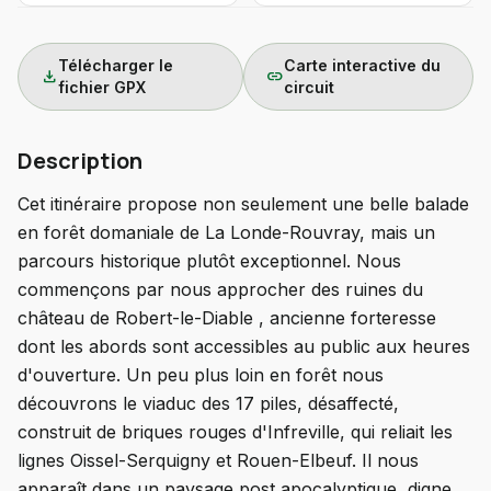
Télécharger le
Carte interactive du
download
link
fichier GPX
circuit
Description
Cet itinéraire propose non seulement une belle balade
en forêt domaniale de La Londe-Rouvray, mais un
parcours historique plutôt exceptionnel. Nous
commençons par nous approcher des ruines du
château de Robert-le-Diable , ancienne forteresse
dont les abords sont accessibles au public aux heures
d'ouverture. Un peu plus loin en forêt nous
découvrons le viaduc des 17 piles, désaffecté,
construit de briques rouges d'Infreville, qui reliait les
lignes Oissel-Serquigny et Rouen-Elbeuf. Il nous
apparaît dans un paysage post apocalyptique, digne