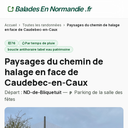
Balades En Normandie .fr
Accueil
›
Toutes les randonnées
›
Paysages du chemin de halage
en face de Caudebec-en-Caux
map
76
water_drop
Par temps de pluie
boucle antihoraire label eau patrimoine
Paysages du chemin de
halage en face de
Caudebec-en-Caux
Départ :
ND-de-Bliquetuit
—
Parking de la salle des
local_parking
fêtes