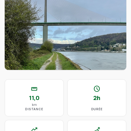
straighten
schedule
11,0
2h
km
DISTANCE
DURÉE
trending_up
altitude