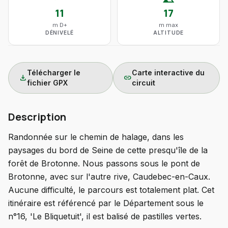
11
17
m D+
m max
DÉNIVELÉ
ALTITUDE
Télécharger le
Carte interactive du
download
link
fichier GPX
circuit
Description
Randonnée sur le chemin de halage, dans les
paysages du bord de Seine de cette presqu'île de la
forêt de Brotonne. Nous passons sous le pont de
Brotonne, avec sur l'autre rive, Caudebec-en-Caux.
Aucune difficulté, le parcours est totalement plat. Cet
itinéraire est référencé par le Département sous le
n°16, 'Le Bliquetuit', il est balisé de pastilles vertes.