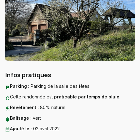
Infos pratiques
Parking :
Parking de la salle des fêtes
local_parking
Cette randonnée est
praticable par temps de pluie
.
water_drop
Revêtement :
80% naturel
hiking
Balisage :
vert
signpost
Ajouté le :
02 avril 2022
calendar_today