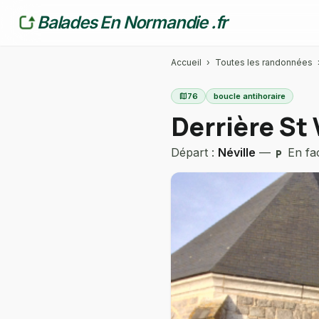
Balades En Normandie .fr
Accueil
›
Toutes les randonnées
map
76
boucle antihoraire
Derrière St 
Départ :
Néville
—
En fac
local_parking