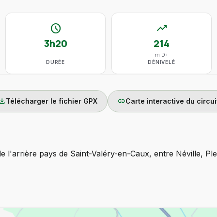
schedule
trending_up
3h20
214
m D+
DURÉE
DÉNIVELÉ
wnload
link
Télécharger le fichier GPX
Carte interactive du circui
l'arrière pays de Saint-Valéry-en-Caux, entre Néville, Ple