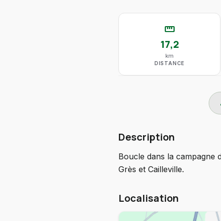
straighten
17,2
km
DISTANCE
do
Description
Boucle dans la campagne de 
Grès et Cailleville.
Localisation