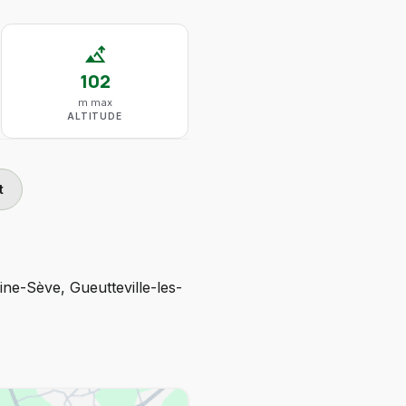
altitude
102
m max
ALTITUDE
t
ine-Sève, Gueutteville-les-