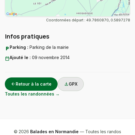
Coordonnées départ : 49.7860870, 0.5897278
Infos pratiques
Parking :
Parking de la mairie
local_parking
Ajouté le :
09 novembre 2014
calendar_today
arrow_back
download
Retour à la carte
GPX
Toutes les randonnées →
© 2026
Balades en Normandie
— Toutes les randos