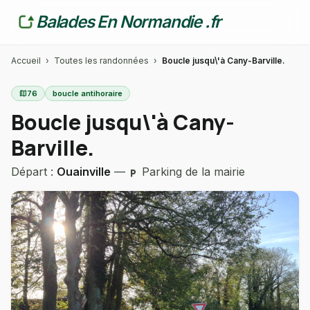
Balades En Normandie .fr
Accueil
›
Toutes les randonnées
›
Boucle jusqu\'à Cany-Barville.
map
76
boucle antihoraire
Boucle jusqu\'à Cany-
Barville.
Départ :
Ouainville
—
Parking de la mairie
local_parking