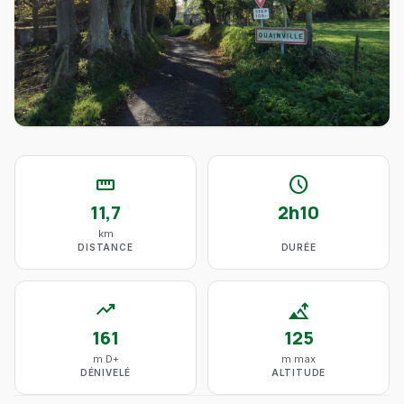
straighten
schedule
11,7
2h10
km
DISTANCE
DURÉE
trending_up
altitude
161
125
m D+
m max
DÉNIVELÉ
ALTITUDE