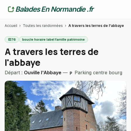
Balades En Normandie .fr
Accueil
›
Toutes les randonnées
›
A travers les terres de l'abbaye
map
76
boucle horaire label famille patrimoine
A travers les terres de
l'abbaye
Départ :
Ouville l'Abbaye
—
Parking centre bourg
local_parking