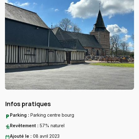
Infos pratiques
Parking :
Parking centre bourg
local_parking
Revêtement :
57% naturel
hiking
Ajouté le :
08 avril 2023
calendar_today