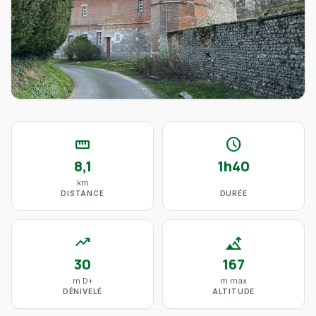
straighten
schedule
8,1
1h40
km
DISTANCE
DURÉE
trending_up
altitude
30
167
m D+
m max
DÉNIVELÉ
ALTITUDE