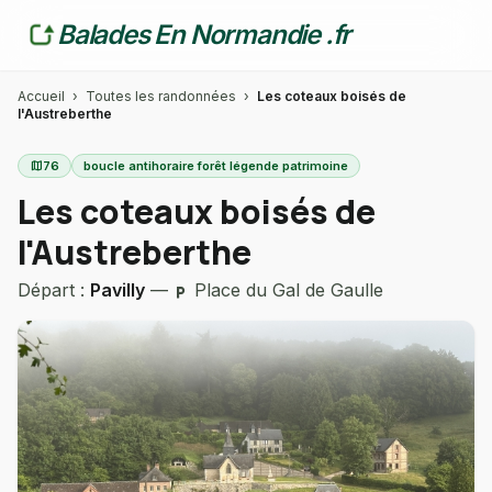
Balades En Normandie .fr
Accueil
›
Toutes les randonnées
›
Les coteaux boisés de
l'Austreberthe
map
76
boucle antihoraire forêt légende patrimoine
Les coteaux boisés de
l'Austreberthe
Départ :
Pavilly
—
Place du Gal de Gaulle
local_parking