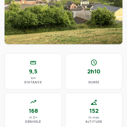
straighten
schedule
9,5
2h10
km
DISTANCE
DURÉE
trending_up
altitude
168
152
m D+
m max
DÉNIVELÉ
ALTITUDE