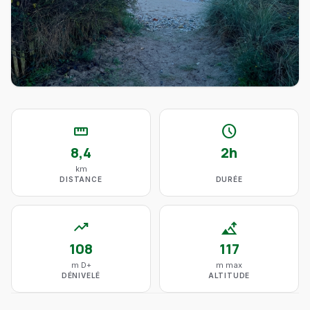
straighten
schedule
8,4
2h
km
DISTANCE
DURÉE
trending_up
altitude
108
117
m D+
m max
DÉNIVELÉ
ALTITUDE