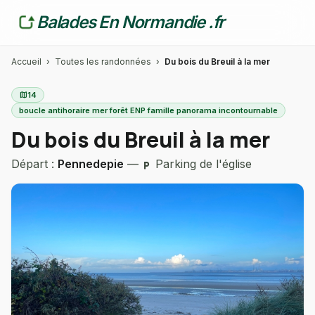
Balades En Normandie .fr
Accueil
›
Toutes les randonnées
›
Du bois du Breuil à la mer
map
14
boucle antihoraire mer forêt ENP famille panorama incontournable
Du bois du Breuil à la mer
Départ :
Pennedepie
—
Parking de l'église
local_parking