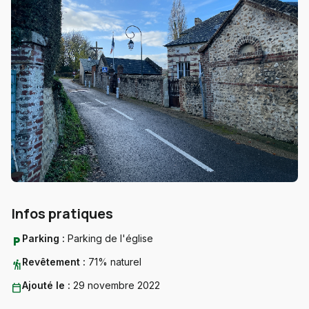
Infos pratiques
Parking :
Parking de l'église
local_parking
Revêtement :
71% naturel
hiking
Ajouté le :
29 novembre 2022
calendar_today