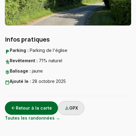
Infos pratiques
Parking :
Parking de l'église
local_parking
Revêtement :
71% naturel
hiking
Balisage :
jaune
signpost
Ajouté le :
28 octobre 2025
calendar_today
arrow_back
download
Retour à la carte
GPX
Toutes les randonnées →