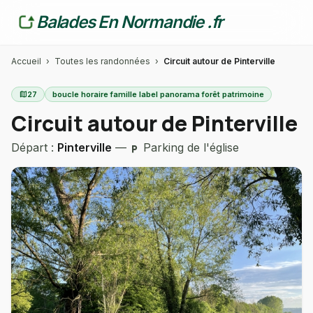
Balades En Normandie .fr
Accueil
›
Toutes les randonnées
›
Circuit autour de Pinterville
map
27
boucle horaire famille label panorama forêt patrimoine
Circuit autour de Pinterville
Départ :
Pinterville
—
Parking de l'église
local_parking