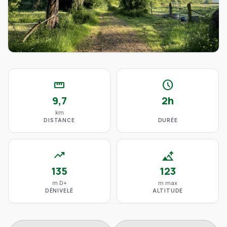
straighten
schedule
9,7
2h
km
DISTANCE
DURÉE
trending_up
altitude
135
123
m D+
m max
DÉNIVELÉ
ALTITUDE