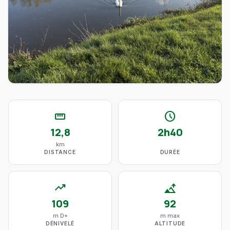
straighten
schedule
12,8
2h40
km
DISTANCE
DURÉE
trending_up
altitude
109
92
m D+
m max
DÉNIVELÉ
ALTITUDE