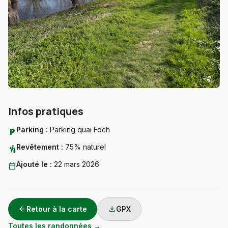
Infos pratiques
Parking :
Parking quai Foch
local_parking
Revêtement :
75% naturel
hiking
Ajouté le :
22 mars 2026
calendar_today
arrow_back
download
Retour à la carte
GPX
Toutes les randonnées →