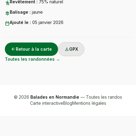
Revêtement :
75% naturel
hiking
Balisage :
jaune
signpost
Ajouté le :
05 janvier 2026
calendar_today
arrow_back
download
Retour à la carte
GPX
Toutes les randonnées →
© 2026
Balades en Normandie
— Toutes les randos
Carte interactive
Blog
Mentions légales