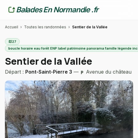
Balades En Normandie .fr
Accueil
›
Toutes les randonnées
›
Sentier de la Vallée
map
27
boucle horaire eau forêt ENP label patrimoine panorama famille légende in
Sentier de la Vallée
Départ :
Pont-Saint-Pierre 3
—
Avenue du château
local_parking