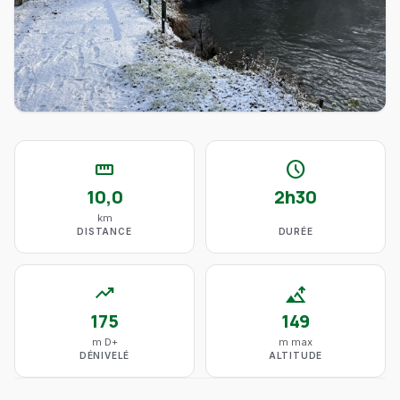
straighten
schedule
10,0
2h30
km
DISTANCE
DURÉE
trending_up
altitude
175
149
m D+
m max
DÉNIVELÉ
ALTITUDE