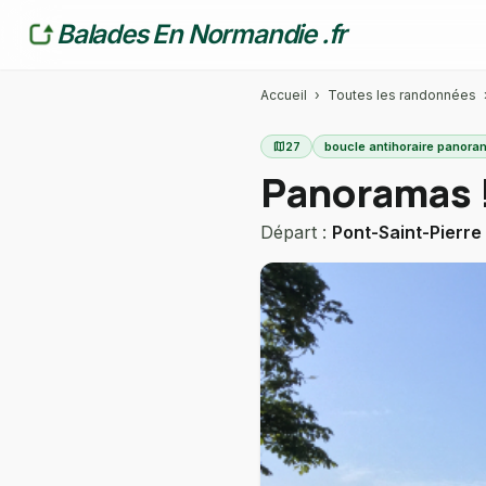
Balades En Normandie .fr
Accueil
›
Toutes les randonnées
map
27
boucle antihoraire panora
Panoramas 
Départ :
Pont-Saint-Pierre