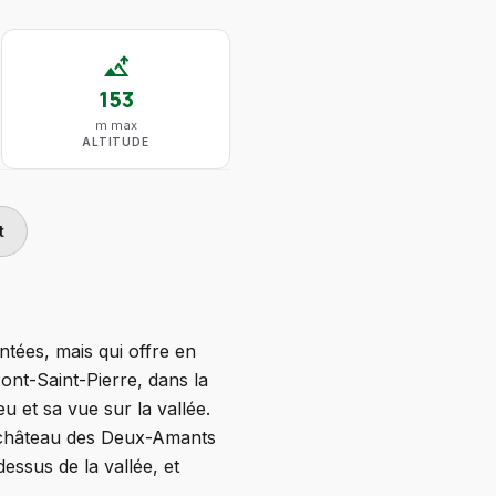
altitude
153
m max
ALTITUDE
t
tées, mais qui offre en
nt-Saint-Pierre, dans la
 et sa vue sur la vallée.
e château des Deux-Amants
essus de la vallée, et