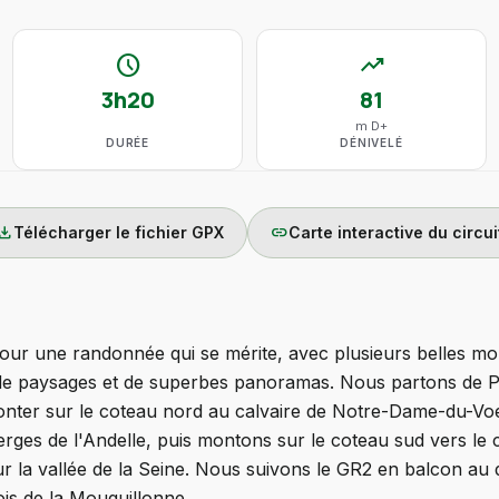
schedule
trending_up
3h20
81
m D+
DURÉE
DÉNIVELÉ
wnload
link
Télécharger le fichier GPX
Carte interactive du circui
ur une randonnée qui se mérite, avec plusieurs belles mon
de paysages et de superbes panoramas. Nous partons de Po
onter sur le coteau nord au calvaire de Notre-Dame-du-Voeu
erges de l'Andelle, puis montons sur le coteau sud vers l
r la vallée de la Seine. Nous suivons le GR2 en balcon au d
ois de la Mouquillonne.