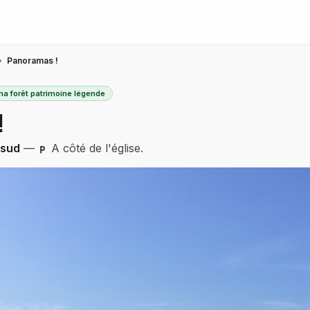
›
Panoramas !
ma forêt patrimoine légende
!
 sud
—
A côté de l'église.
local_parking