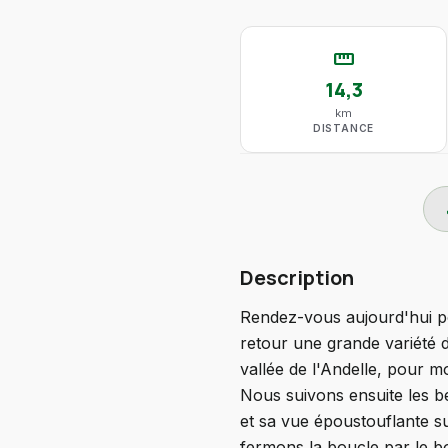
straighten
14,3
km
DISTANCE
do
Description
Rendez-vous aujourd'hui po
retour une grande variété 
vallée de l'Andelle, pour m
Nous suivons ensuite les b
et sa vue époustouflante su
fermons la boucle par le b