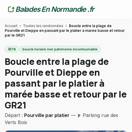
Balades En Normandie .fr
Accueil
›
Toutes les randonnées
›
Boucle entre la plage de
Pourville et Dieppe en passant par le platier à marée basse et retour
par le GR21
map
76
boucle horaire mer patrimoine incontournable
Boucle entre la plage de
Pourville et Dieppe en
passant par le platier à
marée basse et retour par le
GR21
Départ :
Pourville par platier
—
Parking rue des
local_parking
Verts Bois