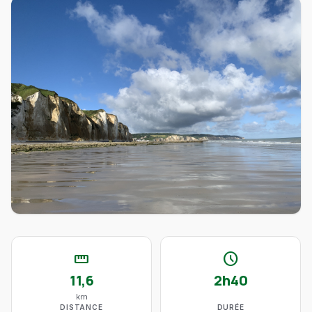
straighten
schedule
11,6
2h40
km
DISTANCE
DURÉE