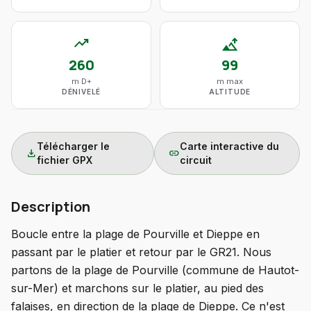
trending_up
altitude
260
99
m D+
m max
DÉNIVELÉ
ALTITUDE
Télécharger le
Carte interactive du
download
link
fichier GPX
circuit
Description
Boucle entre la plage de Pourville et Dieppe en
passant par le platier et retour par le GR21. Nous
partons de la plage de Pourville (commune de Hautot-
sur-Mer) et marchons sur le platier, au pied des
falaises, en direction de la plage de Dieppe. Ce n'est