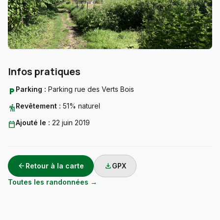
Infos pratiques
Parking :
Parking rue des Verts Bois
local_parking
Revêtement :
51% naturel
hiking
Ajouté le :
22 juin 2019
calendar_today
arrow_back
download
Retour à la carte
GPX
Toutes les randonnées →