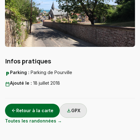
Infos pratiques
Parking :
Parking de Pourville
local_parking
Ajouté le :
18 juillet 2018
calendar_today
arrow_back
download
Retour à la carte
GPX
Toutes les randonnées →