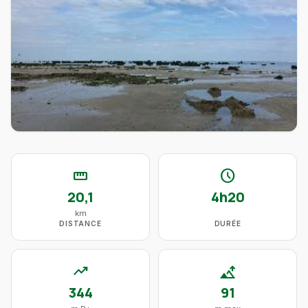
straighten
schedule
20,1
4h20
km
DISTANCE
DURÉE
trending_up
altitude
344
91