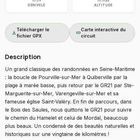
m D+
m max
DÉNIVELÉ
ALTITUDE
Télécharger le
Carte interactive du
download
link
fichier GPX
circuit
Description
Un grand classique des randonnées en Seine-Maritime
: la boucle de Pourville-sur-Mer à Quiberville par la
plage à marée basse, puis retour par le GR21 par Ste-
Marguerite-sur-Mer, Varengeville-sur-Mer et sa
fameuse église Saint-Valéry. En fin de parcours, dans
le Bois des Saules, nous quittons le GR21 pour suivre
le chemin du Hamelet et celui de Mordal, beaucoup
plus beaux. Un condensé de des beautés naturelles et
historiques sur une vingtaine de kilomètres !