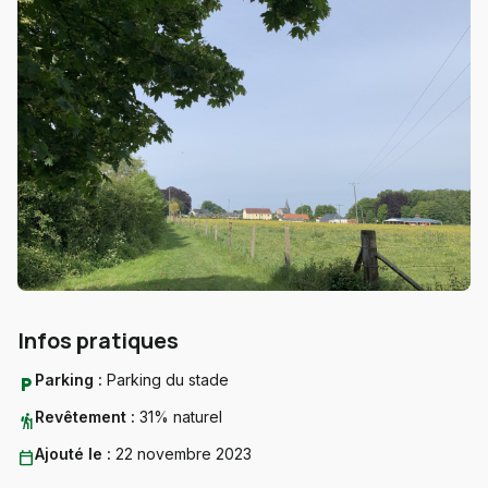
Infos pratiques
Parking :
Parking du stade
local_parking
Revêtement :
31% naturel
hiking
Ajouté le :
22 novembre 2023
calendar_today