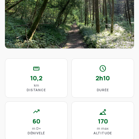
straighten
schedule
10,2
2h10
km
DISTANCE
DURÉE
trending_up
altitude
60
170
m D+
m max
DÉNIVELÉ
ALTITUDE