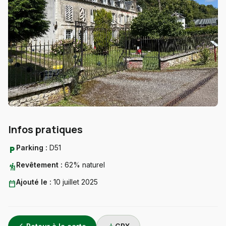
Infos pratiques
Parking :
D51
local_parking
Revêtement :
62% naturel
hiking
Ajouté le :
10 juillet 2025
calendar_today