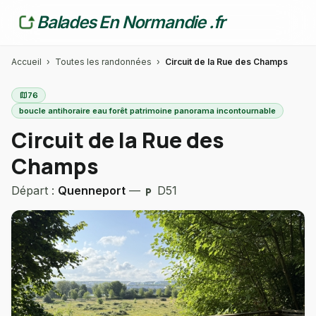
Balades En Normandie .fr
Accueil
›
Toutes les randonnées
›
Circuit de la Rue des Champs
map
76
boucle antihoraire eau forêt patrimoine panorama incontournable
Circuit de la Rue des
Champs
Départ :
Quenneport
—
D51
local_parking