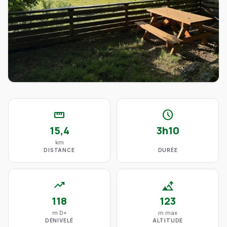
straighten
schedule
15,4
3h10
km
DISTANCE
DURÉE
trending_up
altitude
118
123
m D+
m max
DÉNIVELÉ
ALTITUDE