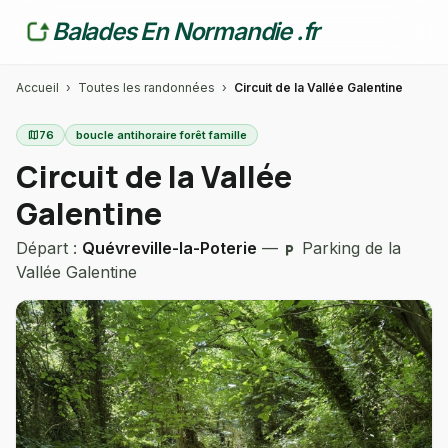
Balades En Normandie .fr
Accueil
›
Toutes les randonnées
›
Circuit de la Vallée Galentine
map
76
boucle antihoraire forêt famille
Circuit de la Vallée
Galentine
Départ :
Quévreville-la-Poterie
—
Parking de la
local_parking
Vallée Galentine