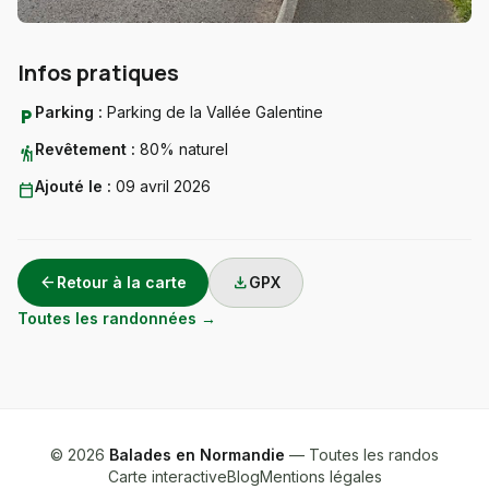
Infos pratiques
Parking :
Parking de la Vallée Galentine
local_parking
Revêtement :
80% naturel
hiking
Ajouté le :
09 avril 2026
calendar_today
arrow_back
download
Retour à la carte
GPX
Toutes les randonnées →
© 2026
Balades en Normandie
— Toutes les randos
Carte interactive
Blog
Mentions légales