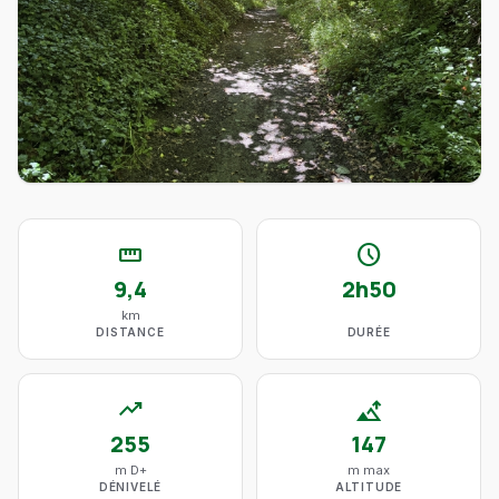
straighten
schedule
9,4
2h50
km
DISTANCE
DURÉE
trending_up
altitude
255
147
m D+
m max
DÉNIVELÉ
ALTITUDE