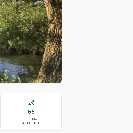
altitude
65
m max
ALTITUDE