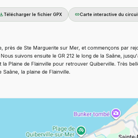
wnload
link
Télécharger le fichier GPX
Carte interactive du circui
e, près de Ste Marguerite sur Mer, et commençons par rejo
ous suivons ensuite le GR 212 le long de la Saâne, jusqu'à
 la Plaine de Flainville pour retrouver Quiberville. Très b
e Saâne, la plaine de Flainville.