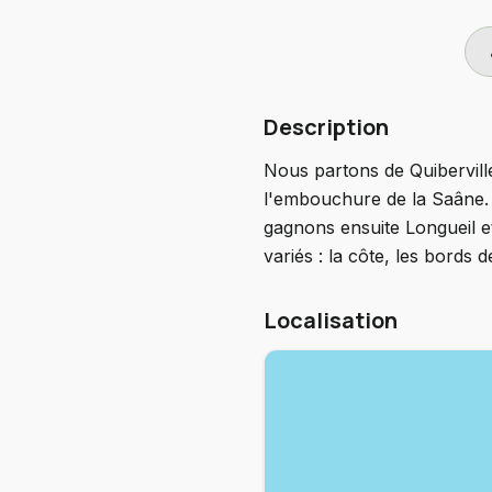
do
Description
Nous partons de Quibervill
l'embouchure de la Saâne. N
gagnons ensuite Longueil et
variés : la côte, les bords d
Localisation