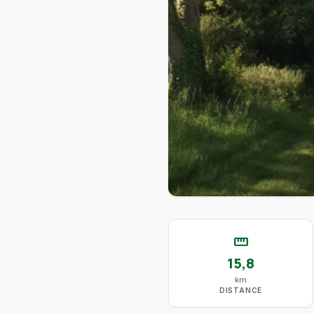
straighten
15,8
km
DISTANCE