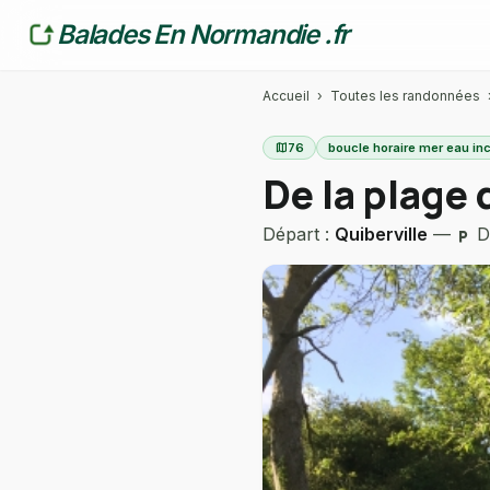
Balades En Normandie .fr
Accueil
›
Toutes les randonnées
map
76
boucle horaire mer eau in
De la plage 
Départ :
Quiberville
—
De
local_parking