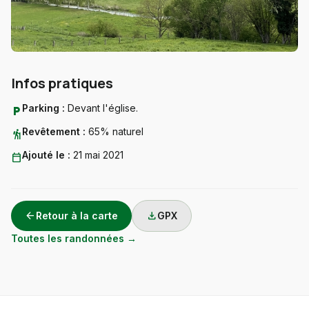
Infos pratiques
Parking :
Devant l'église.
local_parking
Revêtement :
65% naturel
hiking
Ajouté le :
21 mai 2021
calendar_today
arrow_back
download
Retour à la carte
GPX
Toutes les randonnées →