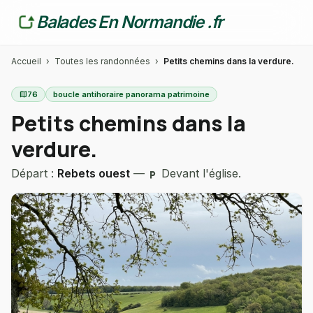
Balades En Normandie .fr
Accueil
›
Toutes les randonnées
›
Petits chemins dans la verdure.
map
76
boucle antihoraire panorama patrimoine
Petits chemins dans la
verdure.
Départ :
Rebets ouest
—
Devant l'église.
local_parking