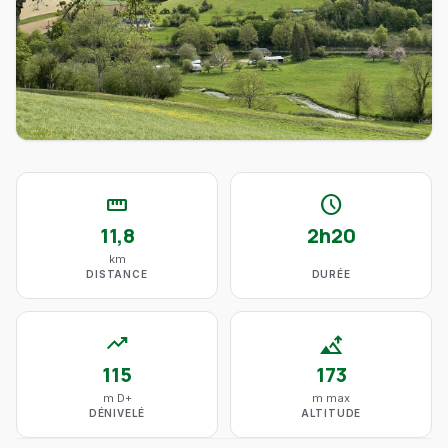
straighten
schedule
11,8
2h20
km
DISTANCE
DURÉE
trending_up
altitude
115
173
m D+
m max
DÉNIVELÉ
ALTITUDE