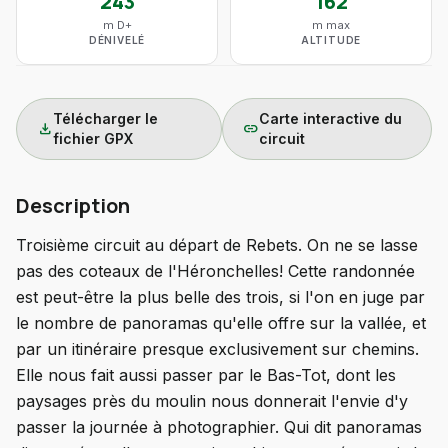
243
162
m D+
m max
DÉNIVELÉ
ALTITUDE
Télécharger le
Carte interactive du
download
link
fichier GPX
circuit
Description
Troisième circuit au départ de Rebets. On ne se lasse
pas des coteaux de l'Héronchelles! Cette randonnée
est peut-être la plus belle des trois, si l'on en juge par
le nombre de panoramas qu'elle offre sur la vallée, et
par un itinéraire presque exclusivement sur chemins.
Elle nous fait aussi passer par le Bas-Tot, dont les
paysages près du moulin nous donnerait l'envie d'y
passer la journée à photographier. Qui dit panoramas