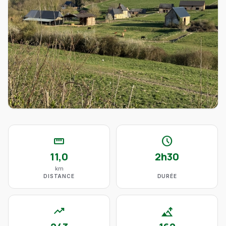
straighten
schedule
11,0
2h30
km
DISTANCE
DURÉE
trending_up
altitude