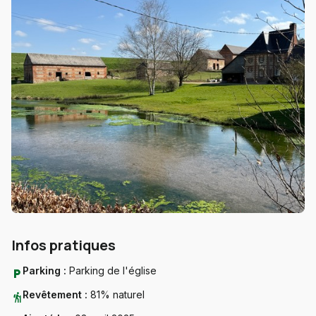
Infos pratiques
Parking :
Parking de l'église
local_parking
Revêtement :
81% naturel
hiking