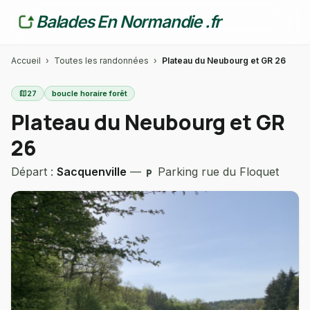
Balades En Normandie .fr
Accueil
›
Toutes les randonnées
›
Plateau du Neubourg et GR 26
map
27
boucle horaire forêt
Plateau du Neubourg et GR
26
Départ :
Sacquenville
—
Parking rue du Floquet
local_parking