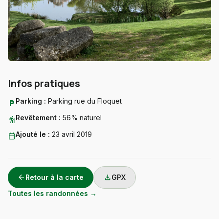
Infos pratiques
Parking :
Parking rue du Floquet
local_parking
Revêtement :
56% naturel
hiking
Ajouté le :
23 avril 2019
calendar_today
arrow_back
download
Retour à la carte
GPX
Toutes les randonnées →