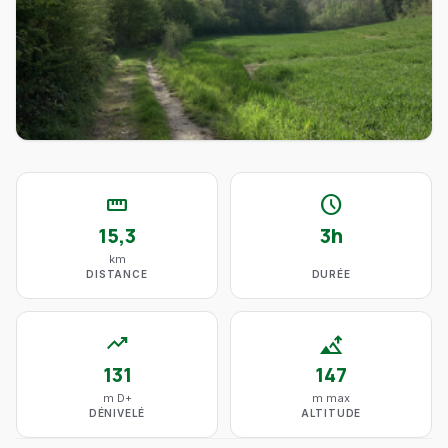
straighten
schedule
15,3
3h
km
DISTANCE
DURÉE
trending_up
altitude
131
147
m D+
m max
DÉNIVELÉ
ALTITUDE