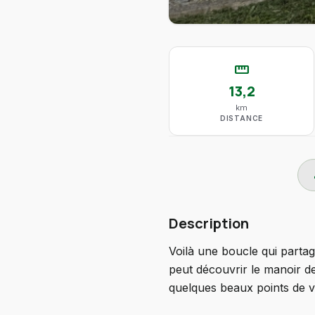
straighten
13,2
km
DISTANCE
do
Description
Voilà une boucle qui partage
peut découvrir le manoir de
quelques beaux points de vu