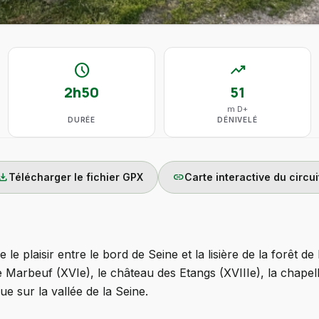
schedule
trending_up
2h50
51
m D+
DURÉE
DÉNIVELÉ
wnload
link
Télécharger le fichier GPX
Carte interactive du circui
 le plaisir entre le bord de Seine et la lisière de la forêt
 Marbeuf (XVIe), le château des Etangs (XVIIIe), la chapell
e sur la vallée de la Seine.