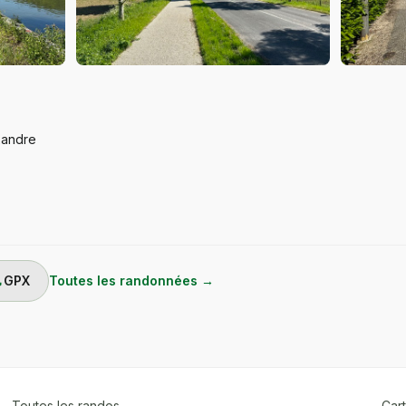
xandre
ad
GPX
Toutes les randonnées →
 Toutes les randos
Cart