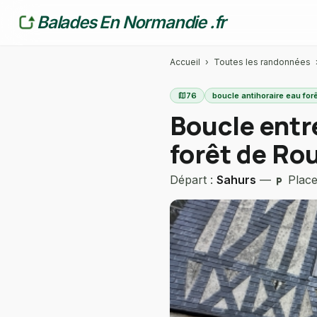
Balades En Normandie .fr
Accueil
›
Toutes les randonnées
map
76
boucle antihoraire eau fo
Boucle entre
forêt de Ro
Départ :
Sahurs
—
Place
local_parking