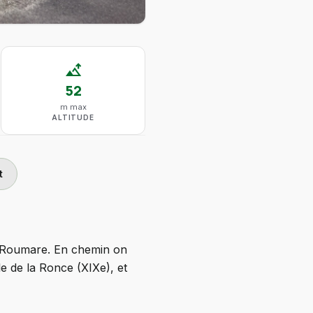
altitude
52
m max
ALTITUDE
t
 de Roumare. En chemin on
e de la Ronce (XIXe), et