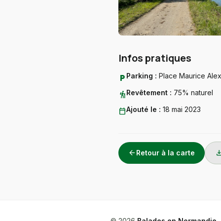
Infos pratiques
Parking :
Place Maurice Ale
local_parking
Revêtement :
75% naturel
hiking
Ajouté le :
18 mai 2023
calendar_today
arrow_back
downlo
Retour à la carte
© 2026
Balades en Normandie
—