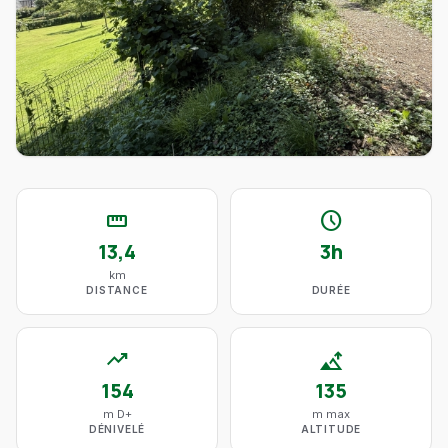
straighten
schedule
13,4
3h
km
DISTANCE
DURÉE
trending_up
altitude
154
135
m D+
m max
DÉNIVELÉ
ALTITUDE