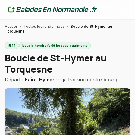
Balades En Normandie .fr
Accueil
›
Toutes les randonnées
›
Boucle de St-Hymer au
Torquesne
map
14
boucle horaire forêt bocage patrimoine
Boucle de St-Hymer au
Torquesne
Départ :
Saint-Hymer
—
Parking centre bourg
local_parking