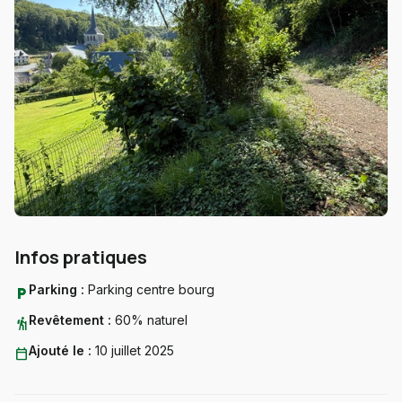
Infos pratiques
Parking :
Parking centre bourg
local_parking
Revêtement :
60% naturel
hiking
Ajouté le :
10 juillet 2025
calendar_today