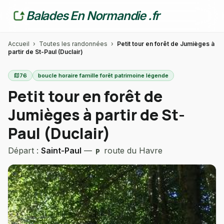
Balades En Normandie .fr
Accueil
›
Toutes les randonnées
›
Petit tour en forêt de Jumièges à
partir de St-Paul (Duclair)
map
76
boucle horaire famille forêt patrimoine légende
Petit tour en forêt de
Jumièges à partir de St-
Paul (Duclair)
Départ :
Saint-Paul
—
route du Havre
local_parking