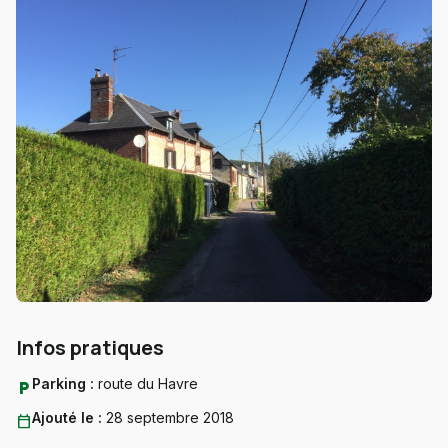
Infos pratiques
Parking :
route du Havre
local_parking
Ajouté le :
28 septembre 2018
calendar_today