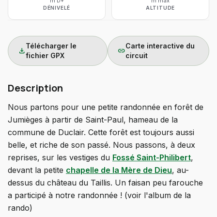
m D+
m max
DÉNIVELÉ
ALTITUDE
Télécharger le
Carte interactive du
download
link
fichier GPX
circuit
Description
Nous partons pour une petite randonnée en forêt de
Jumièges à partir de Saint-Paul, hameau de la
commune de Duclair. Cette forêt est toujours aussi
belle, et riche de son passé. Nous passons, à deux
reprises, sur les vestiges du
Fossé Saint-Philibert
,
devant la petite
chapelle de la Mère de Dieu
, au-
dessus du château du Taillis. Un faisan peu farouche
a participé à notre randonnée ! (voir l'album de la
rando)