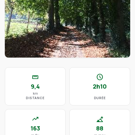
straighten
schedule
9,4
2h10
km
DISTANCE
DURÉE
trending_up
altitude
163
88