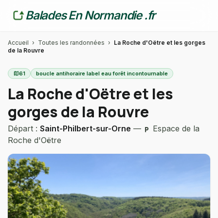
Balades En Normandie .fr
Accueil
›
Toutes les randonnées
›
La Roche d'Oëtre et les gorges
de la Rouvre
map
61
boucle antihoraire label eau forêt incontournable
La Roche d'Oëtre et les
gorges de la Rouvre
Départ :
Saint-Philbert-sur-Orne
—
Espace de la
local_parking
Roche d'Oëtre