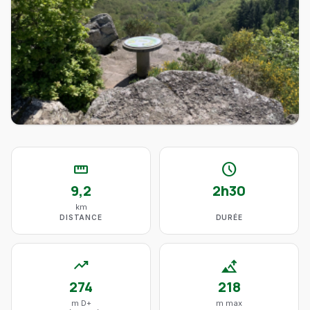
straighten
schedule
9,2
2h30
km
DISTANCE
DURÉE
trending_up
altitude
274
218
m D+
m max