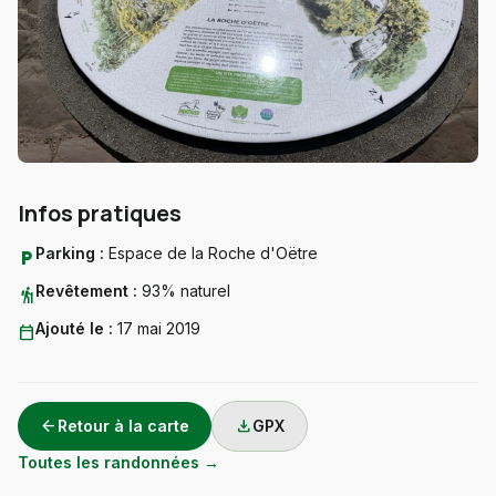
Infos pratiques
Parking :
Espace de la Roche d'Oëtre
local_parking
Revêtement :
93% naturel
hiking
Ajouté le :
17 mai 2019
calendar_today
arrow_back
download
Retour à la carte
GPX
Toutes les randonnées →