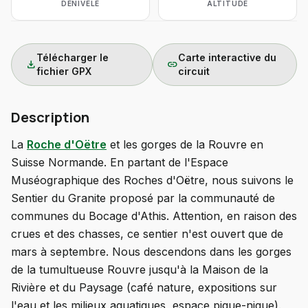
DÉNIVELÉ
ALTITUDE
Télécharger le
Carte interactive du
download
link
fichier GPX
circuit
Description
La
Roche d'Oëtre
et les gorges de la Rouvre en
Suisse Normande. En partant de l'Espace
Muséographique des Roches d'Oëtre, nous suivons le
Sentier du Granite proposé par la communauté de
communes du Bocage d'Athis. Attention, en raison des
crues et des chasses, ce sentier n'est ouvert que de
mars à septembre. Nous descendons dans les gorges
de la tumultueuse Rouvre jusqu'à la Maison de la
Rivière et du Paysage (café nature, expositions sur
l'eau et les milieux aquatiques, espace pique-nique).