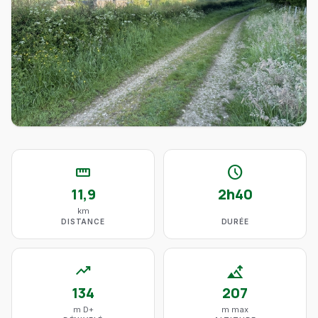
straighten
schedule
11,9
2h40
km
DISTANCE
DURÉE
trending_up
altitude
134
207
m D+
m max