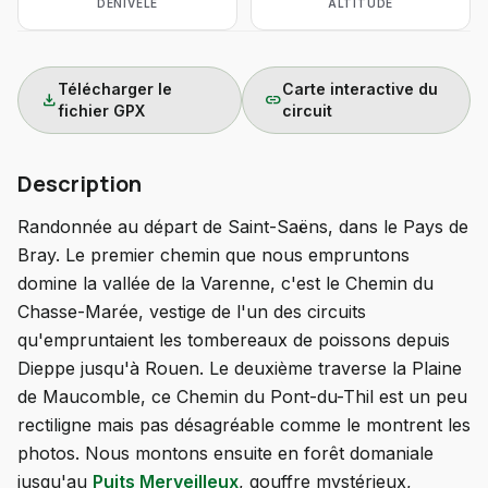
DÉNIVELÉ
ALTITUDE
Télécharger le
Carte interactive du
download
link
fichier GPX
circuit
Description
Randonnée au départ de Saint-Saëns, dans le Pays de
Bray. Le premier chemin que nous empruntons
domine la vallée de la Varenne, c'est le Chemin du
Chasse-Marée, vestige de l'un des circuits
qu'empruntaient les tombereaux de poissons depuis
Dieppe jusqu'à Rouen. Le deuxième traverse la Plaine
de Maucomble, ce Chemin du Pont-du-Thil est un peu
rectiligne mais pas désagréable comme le montrent les
photos. Nous montons ensuite en forêt domaniale
jusqu'au
Puits Merveilleux
, gouffre mystérieux,