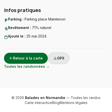
Infos pratiques
Parking :
Parking place Maintenon
local_parking
Revêtement :
71% naturel
hiking
Ajouté le :
25 mai 2024
calendar_today
arrow_back
download
Retour à la carte
GPX
Toutes les randonnées →
© 2026
Balades en Normandie
— Toutes les randos
Carte interactive
Blog
Mentions légales