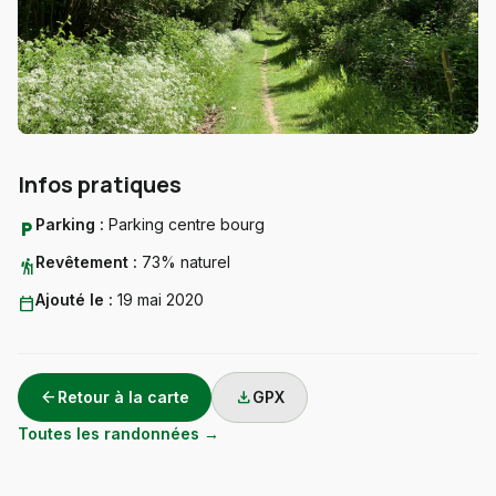
Infos pratiques
Parking :
Parking centre bourg
local_parking
Revêtement :
73% naturel
hiking
Ajouté le :
19 mai 2020
calendar_today
arrow_back
download
Retour à la carte
GPX
Toutes les randonnées →