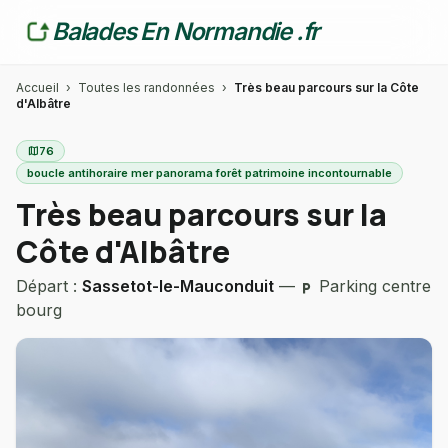
Balades En Normandie .fr
Accueil
›
Toutes les randonnées
›
Très beau parcours sur la Côte
d'Albâtre
map
76
boucle antihoraire mer panorama forêt patrimoine incontournable
Très beau parcours sur la
Côte d'Albâtre
Départ :
Sassetot-le-Mauconduit
—
Parking centre
local_parking
bourg