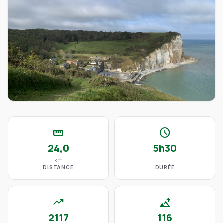
straighten
schedule
24,0
5h30
km
DISTANCE
DURÉE
trending_up
altitude
2117
116