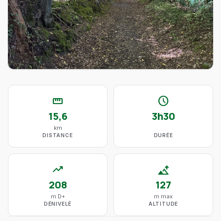
straighten
schedule
15,6
3h30
km
DISTANCE
DURÉE
trending_up
altitude
208
127
m D+
m max
DÉNIVELÉ
ALTITUDE