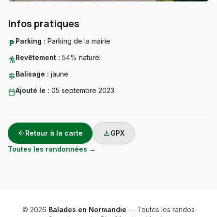
Infos pratiques
Parking :
Parking de la mairie
local_parking
Revêtement :
54% naturel
hiking
Balisage :
jaune
signpost
Ajouté le :
05 septembre 2023
calendar_today
arrow_back
download
Retour à la carte
GPX
Toutes les randonnées →
© 2026
Balades en Normandie
— Toutes les randos