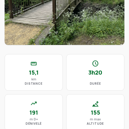
straighten
schedule
15,1
3h20
km
DISTANCE
DURÉE
trending_up
altitude
191
155
m D+
m max
DÉNIVELÉ
ALTITUDE