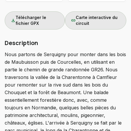
Télécharger le
Carte interactive du
download
link
fichier GPX
circuit
Description
Nous partons de Serquigny pour monter dans les bois
de Maubuisson puis de Courcelles, en utilisant en
partie le chemin de grande randonnée GR26. Nous
traversons la vallée de la Charentonne à Camfleur
pour remonter sur la rive sud dans les bois du
Chouquet et la forêt de Beaumont. Une balade
essentiellement forestière donc, avec, comme
toujours en Normandie, quelques belles pièces du
patrimoine architectural, moulins, pigeonnier,
châteaux, églises. L'arrivée à Serquigny se fait par le
parc municipal, le long de la Charentonne et de