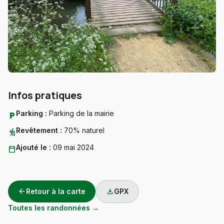
Infos pratiques
Parking :
Parking de la mairie
local_parking
Revêtement :
70% naturel
hiking
Ajouté le :
09 mai 2024
calendar_today
arrow_back
download
Retour à la carte
GPX
Toutes les randonnées →