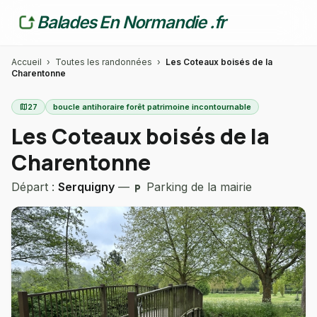
Balades En Normandie .fr
Accueil
›
Toutes les randonnées
›
Les Coteaux boisés de la
Charentonne
map
27
boucle antihoraire forêt patrimoine incontournable
Les Coteaux boisés de la
Charentonne
Départ :
Serquigny
—
Parking de la mairie
local_parking