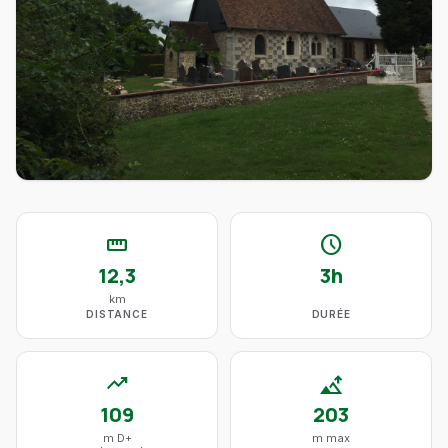
straighten
schedule
12,3
3h
km
DISTANCE
DURÉE
trending_up
altitude
109
203
m D+
m max