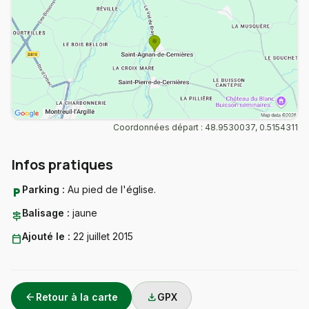
Coordonnées départ : 48.9530037, 0.5154311
Infos pratiques
Parking :
Au pied de l'église.
local_parking
Balisage :
jaune
signpost
Ajouté le :
22 juillet 2015
calendar_today
arrow_back
download
Retour à la carte
GPX