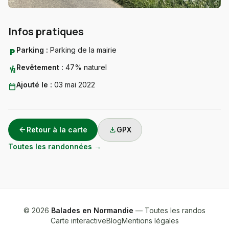
Infos pratiques
Parking :
Parking de la mairie
local_parking
Revêtement :
47% naturel
hiking
Ajouté le :
03 mai 2022
calendar_today
arrow_back
download
Retour à la carte
GPX
Toutes les randonnées →
© 2026
Balades en Normandie
— Toutes les randos
Carte interactive
Blog
Mentions légales