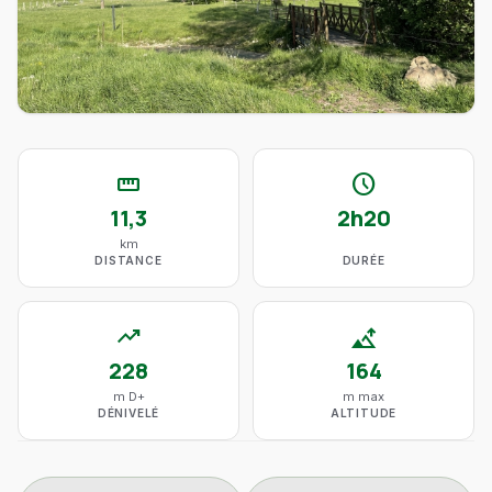
straighten
schedule
11,3
2h20
km
DISTANCE
DURÉE
trending_up
altitude
228
164
m D+
m max
DÉNIVELÉ
ALTITUDE