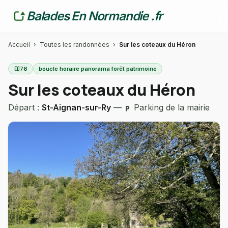
Balades En Normandie .fr
Accueil
›
Toutes les randonnées
›
Sur les coteaux du Héron
map
76
boucle horaire panorama forêt patrimoine
Sur les coteaux du Héron
Départ :
St-Aignan-sur-Ry
—
Parking de la mairie
local_parking