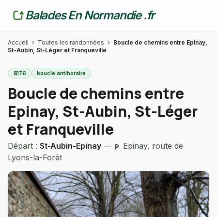
Balades En Normandie .fr
Accueil
›
Toutes les randonnées
›
Boucle de chemins entre Epinay,
St-Aubin, St-Léger et Franqueville
map
76
boucle antihoraire
Boucle de chemins entre
Epinay, St-Aubin, St-Léger
et Franqueville
Départ :
St-Aubin-Epinay
—
Epinay, route de
local_parking
Lyons-la-Forêt