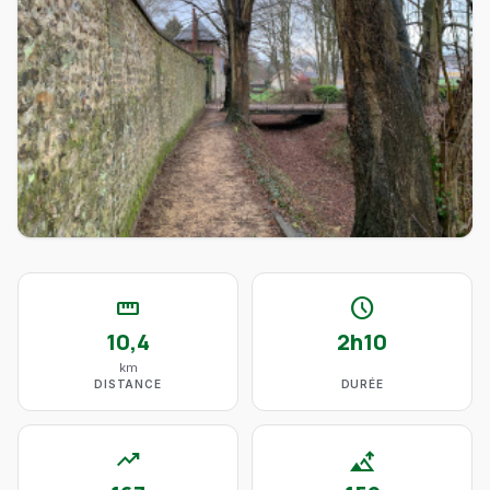
straighten
schedule
10,4
2h10
km
DISTANCE
DURÉE
trending_up
altitude