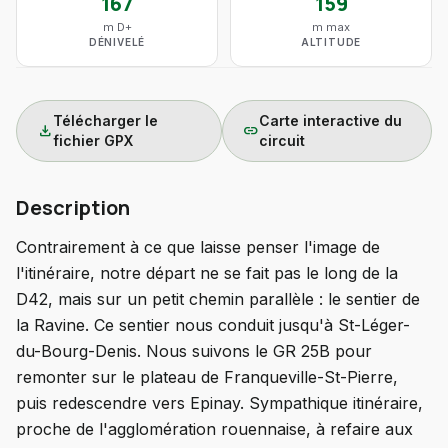
167
159
m D+
m max
DÉNIVELÉ
ALTITUDE
Télécharger le
Carte interactive du
download
link
fichier GPX
circuit
Description
Contrairement à ce que laisse penser l'image de
l'itinéraire, notre départ ne se fait pas le long de la
D42, mais sur un petit chemin parallèle : le sentier de
la Ravine. Ce sentier nous conduit jusqu'à St-Léger-
du-Bourg-Denis. Nous suivons le GR 25B pour
remonter sur le plateau de Franqueville-St-Pierre,
puis redescendre vers Epinay. Sympathique itinéraire,
proche de l'agglomération rouennaise, à refaire aux