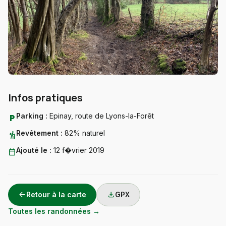
Infos pratiques
Parking :
Epinay, route de Lyons-la-Forêt
local_parking
Revêtement :
82% naturel
hiking
Ajouté le :
12 f�vrier 2019
calendar_today
arrow_back
download
Retour à la carte
GPX
Toutes les randonnées →