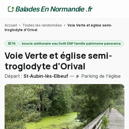
Balades En Normandie .fr
Accueil
›
Toutes les randonnées
›
Voie Verte et église semi-
troglodyte d'Orival
map
76
boucle antihoraire eau forêt ENP famille patrimoine panorama
Voie Verte et église semi-
troglodyte d'Orival
Départ :
St-Aubin-lès-Elbeuf
—
Parking de l'église
local_parking