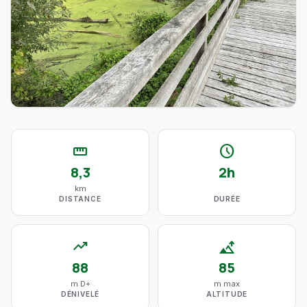
straighten
schedule
8,3
2h
km
DISTANCE
DURÉE
trending_up
altitude
88
85
m D+
m max
DÉNIVELÉ
ALTITUDE