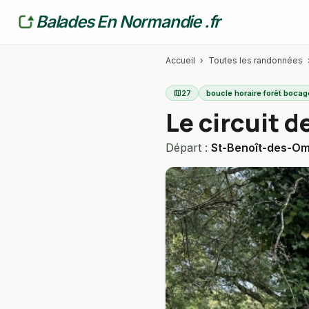
Balades En Normandie .fr
Accueil
›
Toutes les randonnées
map
27
boucle horaire forêt bocag
Le circuit 
Départ :
St-Benoît-des-O