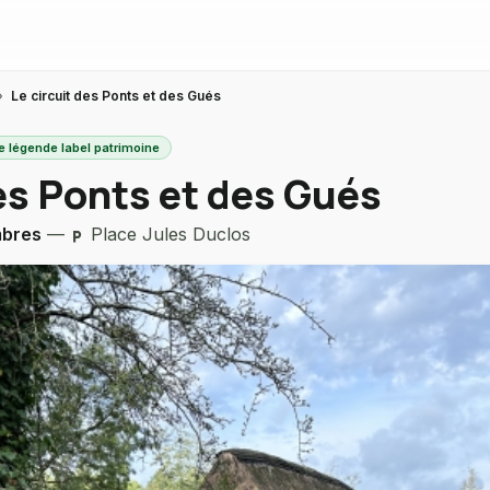
›
Le circuit des Ponts et des Gués
e légende label patrimoine
des Ponts et des Gués
mbres
—
Place Jules Duclos
local_parking