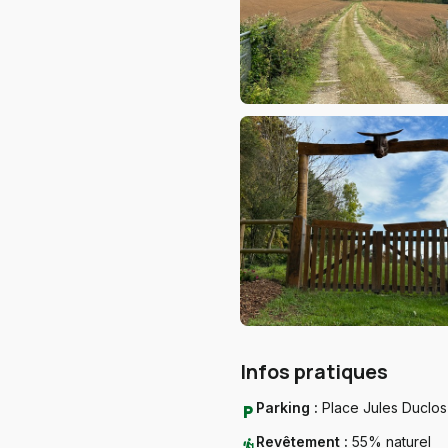
Infos pratiques
Parking :
Place Jules Duclos
local_parking
Revêtement :
55% naturel
hiking