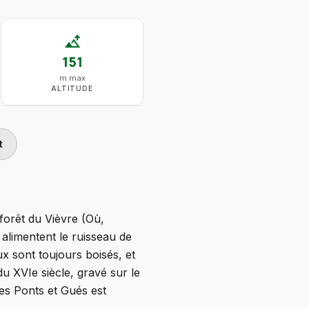
altitude
151
m max
ALTITUDE
t
 forêt du Vièvre (Où,
 alimentent le ruisseau de
ux sont toujours boisés, et
du XVIe siècle, gravé sur le
des Ponts et Gués est