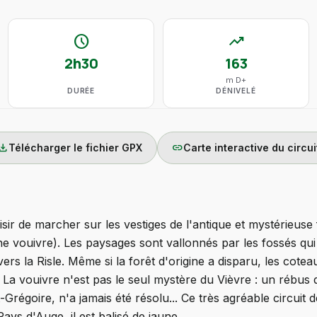
schedule
trending_up
2h30
163
m D+
DURÉE
DÉNIVELÉ
wnload
link
Télécharger le fichier GPX
Carte interactive du circui
isir de marcher sur les vestiges de l'antique et mystérieuse
une vouivre). Les paysages sont vallonnés par les fossés qui
ers la Risle. Même si la forêt d'origine a disparu, les cotea
. La vouivre n'est pas le seul mystère du Vièvre : un rébus 
-Grégoire, n'a jamais été résolu... Ce très agréable circuit 
ays d'Auge, il est balisé de jaune.