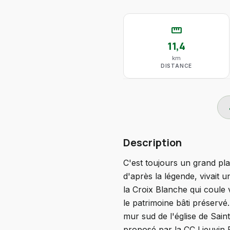
straighten
11,4
km
DISTANCE
do
Description
C'est toujours un grand pla
d'après la légende, vivait 
la Croix Blanche qui coule v
le patrimoine bâti préservé
mur sud de l'église de Saint
proposé par la CC Lieuvin P