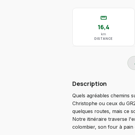
straighten
16,4
km
DISTANCE
do
Description
Quels agréables chemins sur
Christophe ou ceux du GR22
quelques routes, mais ce s
Notre itinéraire traverse l'
colombier, son four à pain 