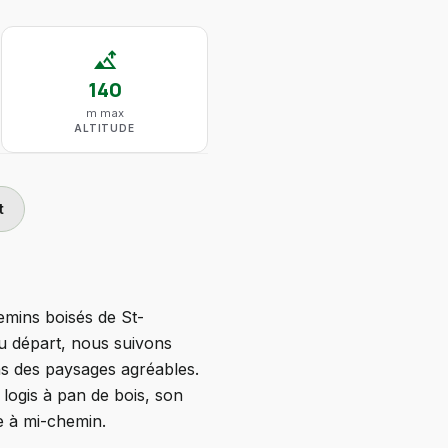
altitude
140
m max
ALTITUDE
t
hemins boisés de St-
Au départ, nous suivons
ns des paysages agréables.
 logis à pan de bois, son
e à mi-chemin.