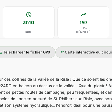
schedule
trending_up
3h10
197
m D+
DURÉE
DÉNIVELÉ
wnload
link
Télécharger le fichier GPX
Carte interactive du circui
 ces collines de la vallée de la Risle ! Que ce soient les c
4RD en balcon au dessus de la vallée... Que du plaisir ! 
ont de petites routes de campagne, peu fréquentées, et da
enclos de l'ancien prieuré de St-Philbert-sur-Risle, avec son
et son système hydraulique... l'endroit idéal pour une paus