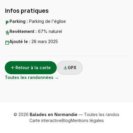
Infos pratiques
Parking :
Parking de l'église
local_parking
Revêtement :
67% naturel
hiking
Ajouté le :
28 mars 2025
calendar_today
arrow_back
download
Retour à la carte
GPX
Toutes les randonnées →
© 2026
Balades en Normandie
— Toutes les randos
Carte interactive
Blog
Mentions légales