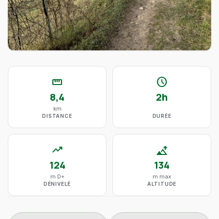
straighten
schedule
8,4
2h
km
DISTANCE
DURÉE
trending_up
altitude
124
134
m D+
m max
DÉNIVELÉ
ALTITUDE