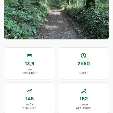
straighten
schedule
13,9
2h50
km
DISTANCE
DURÉE
trending_up
altitude
145
162
m D+
m max
DÉNIVELÉ
ALTITUDE