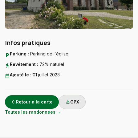
Infos pratiques
Parking :
Parking de l'église
local_parking
Revêtement :
72% naturel
hiking
Ajouté le :
01 juillet 2023
calendar_today
arrow_back
download
Retour à la carte
GPX
Toutes les randonnées →