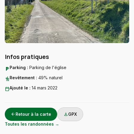
Infos pratiques
Parking :
Parking de l'église
local_parking
Revêtement :
49% naturel
hiking
Ajouté le :
14 mars 2022
calendar_today
arrow_back
download
Retour à la carte
GPX
Toutes les randonnées →