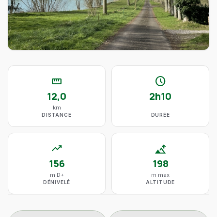
straighten
schedule
12,0
2h10
km
DISTANCE
DURÉE
trending_up
altitude
156
198
m D+
m max
DÉNIVELÉ
ALTITUDE