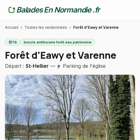
Balades En Normandie .fr
Accueil
›
Toutes les randonnées
›
Forêt d'Eawy et Varenne
map
76
boucle antihoraire forêt eau patrimoine
Forêt d'Eawy et Varenne
Départ :
St-Hellier
—
Parking de l'église
local_parking