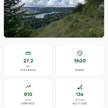
straighten
schedule
27,2
5h20
km
DISTANCE
DURÉE
trending_up
altitude
810
134
m D+
m max
DÉNIVELÉ
ALTITUDE